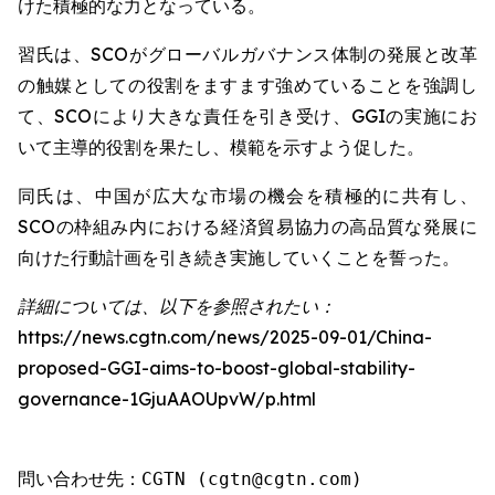
けた積極的な力となっている。
習氏は、SCOがグローバルガバナンス体制の発展と改革
の触媒としての役割をますます強めていることを強調し
て、SCOにより大きな責任を引き受け、GGIの実施にお
いて主導的役割を果たし、模範を示すよう促した。
同氏は、中国が広大な市場の機会を積極的に共有し、
SCOの枠組み内における経済貿易協力の高品質な発展に
向けた行動計画を引き続き実施していくことを誓った。
詳細については、以下を参照されたい：
https://news.cgtn.com/news/2025-09-01/China-
proposed-GGI-aims-to-boost-global-stability-
governance-1GjuAAOUpvW/p.html
問い合わせ先：CGTN (cgtn@cgtn.com)