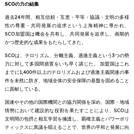
SCOの力の結集
過去24年間、相互信頼・互恵・平等・協議・文明の多様
性の尊重・共同発展の追求という上海精神に導かれ、
SCO加盟国は機会を共有し、共同発展を追求し、画期的
かつ歴史的な成果をもたらしてきた。
SCOは、テロリズム、分離主義、過激主義という3つの勢
力に対して多国間措置をいち早く講じた。 加盟国はこれ
までに1,400件以上のテロリズムおよび過激主義関連の事
件を未然に防ぎ、地域全体の安全保障の基盤を固めること
に貢献している。
国連やその他の国際機関との協力関係を深め、国際・地域
情勢において建設的な役割を果たすことにより、SCOは
文明間の包摂と相互学習を擁護し、覇権主義とパワーポリ
ティックスに異議を唱えることで、世界の平和と発展に向