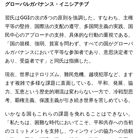
グローバルガバナンス・イニシアチブ
習氏はGGIの次の5つの原則を強調した。すなわち、主権
平等の堅持、国際法の支配の遵守、多国間主義の実践、国
民中心のアプローチの支持、具体的な行動の重視である。
「国の規模、強弱、貧富を問わず、すべての国がグローバ
ルガバナンスにおいて平等な参加者であり、意思決定者で
あり、受益者です」と同氏は指摘した。
現在、世界はテロリズム、難民危機、越境犯罪など、ます
ます複雑で多様な課題に直面している。 平和、発展、協
力、互恵という歴史的潮流は変わらない一方で、冷戦型思
考、覇権主義、保護主義が引き続き世界を苦しめている。
いかなる国もこれらの課題を免れることはできない。
「私たちは、困難な時代においてこそ、平和共存への当初
のコミットメントを支持し、ウィンウィンの協力への信頼