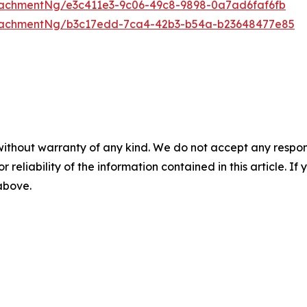
achmentNg/e3c411e3-9c06-49c8-9898-0a7ad6faf6fb
tachmentNg/b3c17edd-7ca4-42b3-b54a-b23648477e85
without warranty of any kind. We do not accept any responsib
r reliability of the information contained in this article. I
 above.