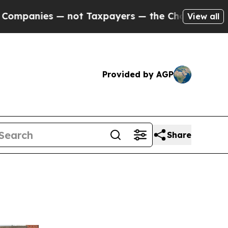
ot Taxpayers — the Chance to Cash in on Publicl
View all
Provided by AGP
Share