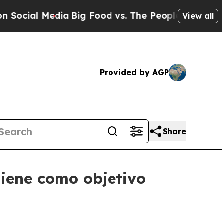
ial Media
Big Food vs. The People. Big Food’s 239
View all
Provided by AGP
Share
tiene como objetivo