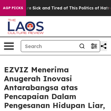
eople Are Sick and Tired of This Politics of Hatred”
Th
AGP PICKS
EZVIZ Menerima
Anugerah Inovasi
Antarabangsa atas
Pencapaian Dalam
Pengesanan Hidupan Liar,